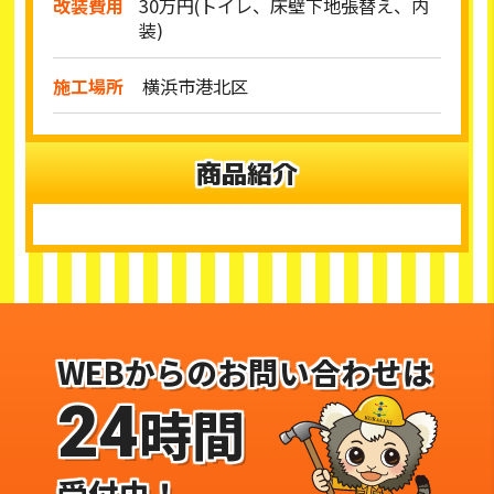
改装費用
30万円(トイレ、床壁下地張替え、内
装)
施工場所
横浜市港北区
商品紹介
WEBからのお問い合わせは
24
時間
受付中！