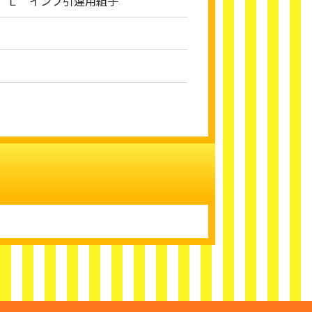
 Ｌ インプ引違用組子