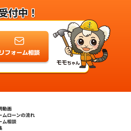
受付中！
明動画
ームローンの流れ
ーム相談
集