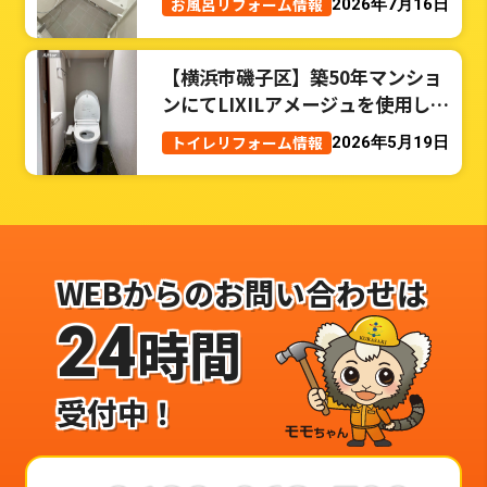
お風呂リフォーム情報
2026年7月16日
【横浜市磯子区】築50年マンショ
ンにてLIXILアメージュを使用した
トイレリフォーム事例
トイレリフォーム情報
2026年5月19日
WEBからのお問い合わせは
24
時間
受付中！