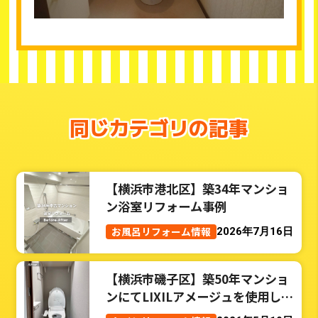
同じカテゴリの記事
【横浜市港北区】築34年マンショ
ン浴室リフォーム事例
お風呂リフォーム情報
2026年7月16日
【横浜市磯子区】築50年マンショ
ンにてLIXILアメージュを使用した
トイレリフォーム事例