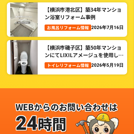
【横浜市港北区】築34年マンショ
ン浴室リフォーム事例
お風呂リフォーム情報
2026年7月16日
【横浜市磯子区】築50年マンショ
ンにてLIXILアメージュを使用した
トイレリフォーム事例
トイレリフォーム情報
2026年5月19日
WEBからのお問い合わせは
24
時間