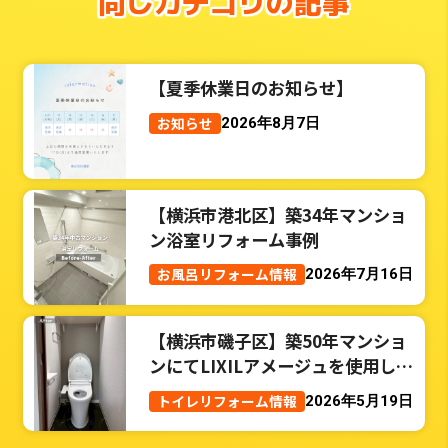
同じカテゴリの記事
【夏季休業日のお知らせ】
お知らせ
2026年8月7日
【横浜市港北区】築34年マンショ
ン浴室リフォーム事例
お風呂リフォーム情報
2026年7月16日
【横浜市磯子区】築50年マンショ
ンにてLIXILアメージュを使用した
トイレリフォーム事例
トイレリフォーム情報
2026年5月19日