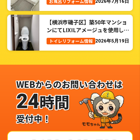
お風呂リフォーム情報
2026年7月16日
【横浜市磯子区】築50年マンショ
ンにてLIXILアメージュを使用した
トイレリフォーム事例
トイレリフォーム情報
2026年5月19日
WEBからのお問い合わせは
24
時間
受付中！