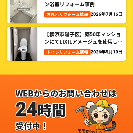
ン浴室リフォーム事例
お風呂リフォーム情報
2026年7月16日
【横浜市磯子区】築50年マンショ
ンにてLIXILアメージュを使用した
トイレリフォーム事例
トイレリフォーム情報
2026年5月19日
WEBからのお問い合わせは
24
時間
受付中！