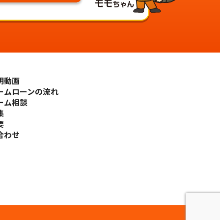
明動画
ームローンの流れ
ーム相談
集
要
合わせ