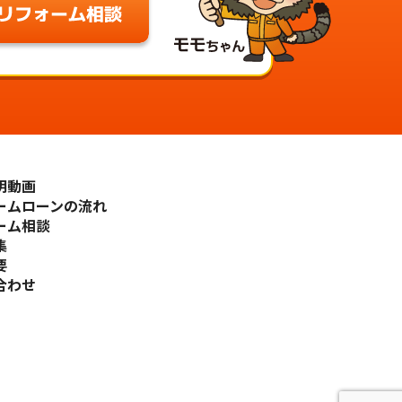
明動画
ームローンの流れ
ーム相談
集
要
合わせ