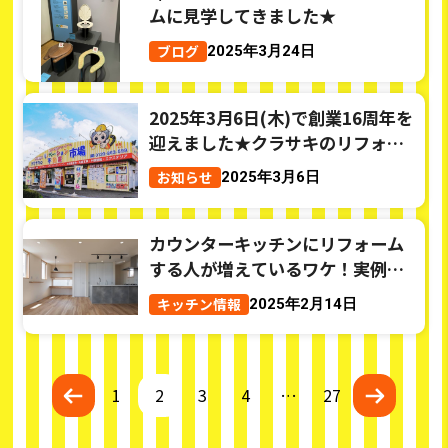
ムに見学してきました★
ブログ
2025年3月24日
2025年3月6日(木)で創業16周年を
迎えました★クラサキのリフォー
ム市場
お知らせ
2025年3月6日
カウンターキッチンにリフォーム
する人が増えているワケ！実例と
費用相場はこちら！
キッチン情報
2025年2月14日
1
2
3
4
…
27