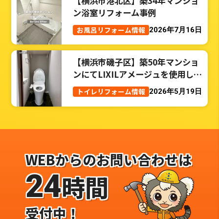
【横浜市港北区】築34年マンショ
ン浴室リフォーム事例
お風呂リフォーム情報
2026年7月16日
【横浜市磯子区】築50年マンショ
ンにてLIXILアメージュを使用した
トイレリフォーム事例
トイレリフォーム情報
2026年5月19日
WEBからのお問い合わせは
24
時間
受付中！