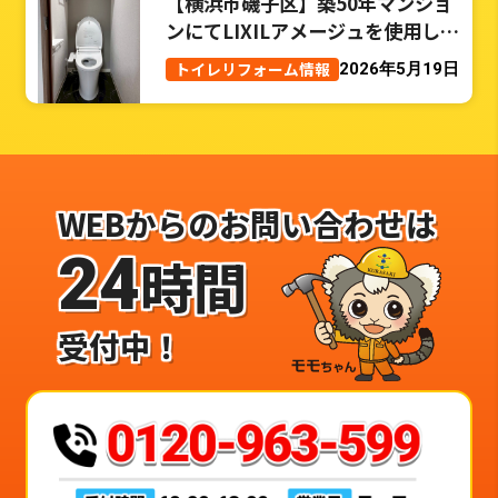
【横浜市磯子区】築50年マンショ
ンにてLIXILアメージュを使用した
トイレリフォーム事例
トイレリフォーム情報
2026年5月19日
WEBからのお問い合わせは
24
時間
受付中！