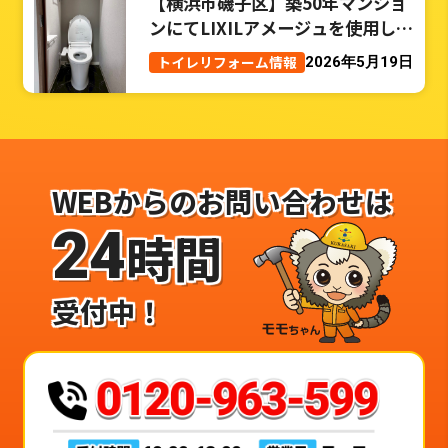
【横浜市磯子区】築50年マンショ
ンにてLIXILアメージュを使用した
トイレリフォーム事例
トイレリフォーム情報
2026年5月19日
WEBからのお問い合わせは
24
時間
受付中！