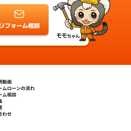
明動画
ームローンの流れ
ーム相談
集
要
合わせ