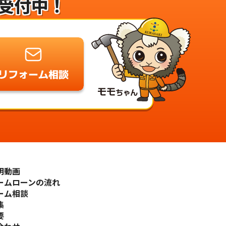
受付中！
明動画
ームローンの流れ
ーム相談
集
要