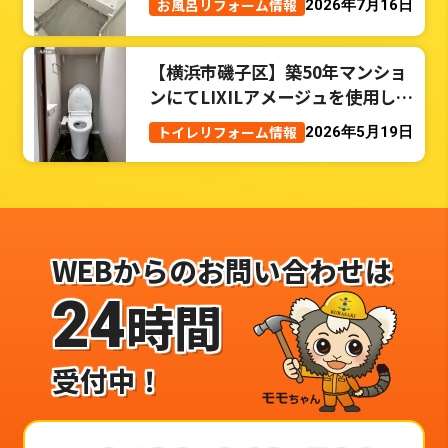
お風呂リフォーム情報
2026年7月16日
【横浜市磯子区】築50年マンショ
ンにてLIXILアメージュを使用した
トイレリフォーム事例
トイレリフォーム情報
2026年5月19日
WEBからのお問い合わせは
24
時間
受付中！